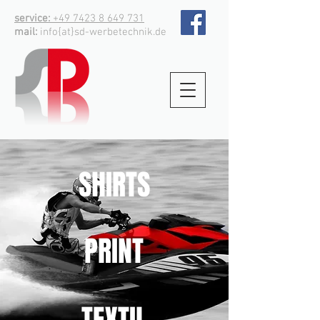
service:
+49 7423 8 649 731
mail:
info{at}sd-werbetechnik.de
SHIRTS
PRINT
TEXTIL