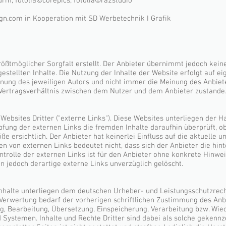
urm; fotolia©corepics; fotolia©ra2studio
gn.com
in Kooperation mit SD Werbetechnik I Grafik
ößtmöglicher Sorgfalt erstellt. Der Anbieter übernimmt jedoch keine
tgestellten Inhalte. Die Nutzung der Inhalte der Website erfolgt auf 
nung des jeweiligen Autors und nicht immer die Meinung des Anbiete
Vertragsverhältnis zwischen dem Nutzer und dem Anbieter zustande
ebsites Dritter ("externe Links"). Diese Websites unterliegen der Ha
pfung der externen Links die fremden Inhalte daraufhin überprüft, 
 ersichtlich. Der Anbieter hat keinerlei Einfluss auf die aktuelle u
en von externen Links bedeutet nicht, dass sich der Anbieter die hi
ntrolle der externen Links ist für den Anbieter ohne konkrete Hinwe
 jedoch derartige externe Links unverzüglich gelöscht.
n Inhalte unterliegen dem deutschen Urheber- und Leistungsschutzre
Verwertung bedarf der vorherigen schriftlichen Zustimmung des Anb
gung, Bearbeitung, Übersetzung, Einspeicherung, Verarbeitung bzw. Wi
Systemen. Inhalte und Rechte Dritter sind dabei als solche gekennze