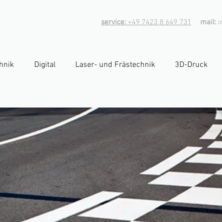
service:
+49 7423 8 649 731
mail:
i
hnik
Digital
Laser- und Frästechnik
3D-Druck