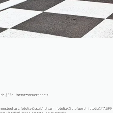
ach §27a Umsatzsteuergesetz:
jamesteohart; fotolia©csak´Istvan´; fotolia©fotofuerst; fotolia©TASPP