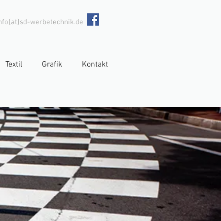
nfo{at}sd-werbetechnik.de
Textil
Grafik
Kontakt