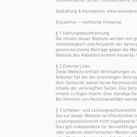
fotolia©Stefan Schurr; fotolia©Jenny St
Gestaltung & Konzeption:
www.siouxdesi
Disclaimer – rechtliche Hinweise
§ 1 Haftungsbeschränkung
Die Inhalte dieser Website werden mit gr
Vollständigkeit und Aktualität der berei
gekennzeichnete Beiträge geben die Mei
Website des Anbieters kommt keinerlei 
§ 2 Externe Links
Diese Website enthält Verknüpfungen zu W
Anbieter hat bei der erstmaligen Verknü
dem Zeitpunkt waren keine Rechtsverstöße
Inhalte der verknüpften Seiten. Das Setz
Inhalte zu Eigen macht. Eine ständige Ko
Bei Kenntnis von Rechtsverstößen werden
§ 3 Urheber- und Leistungsschutzrechte
Die auf dieser Website veröffentlichte
Leistungsschutzrecht nicht zugelassene 
Dies gilt insbesondere für Vervielfälti
oder anderen elektronischen Medien und 